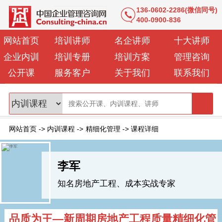
136-0602-2286(微信同号)
400-0900-836
网站首页
培训讲师
名企讲师
十大讲师
企业内训
培训专册
培训方案
管理咨询
公开课
服务客户
关于我们
联系我们
网站首页
->
内训课程
->
精细化管理
->
课程详细
李军
知名房地产工程、成本实战专家
品质为王—新周期房地产工程质量精细化管