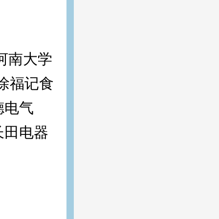
河南大学
：徐福记食
德电气
长田电器