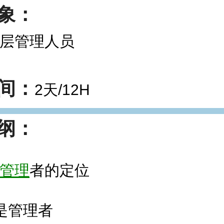
象：
层管理人员
间：
2天/12H
纲：
管理
者的定位
是管理者