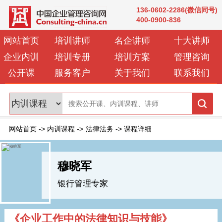
136-0602-2286(微信同号)
400-0900-836
网站首页
培训讲师
名企讲师
十大讲师
企业内训
培训专册
培训方案
管理咨询
公开课
服务客户
关于我们
联系我们
网站首页
->
内训课程
->
法律法务
->
课程详细
穆晓军
银行管理专家
《企业工作中的法律知识与技能》