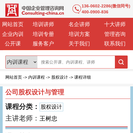
136-0602-2286(微信同号)
400-0900-836
网站首页
培训讲师
名企讲师
十大讲师
企业内训
培训专册
培训方案
管理咨询
公开课
服务客户
关于我们
联系我们
网站首页
->
内训课程
->
股权设计
->
课程详细
公司股权设计与管理
课程分类：
股权设计
主讲老师：
王树忠