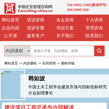
136-0602-2286(微信同号)
400-0900-836
网站首页
培训讲师
名企讲师
十大讲师
企业内训
培训专册
培训方案
管理咨询
公开课
服务客户
关于我们
联系我们
网站首页
->
内训课程
->
合同管理
->
课程详细
韩如波
中国土木工程学会建筑市场与招标投标研究
分会副理事长
建设项目工程总承包合同解读