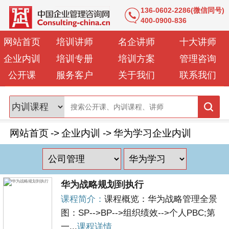
136-0602-2286(微信同号)
400-0900-836
网站首页
培训讲师
名企讲师
十大讲师
企业内训
培训专册
培训方案
管理咨询
公开课
服务客户
关于我们
联系我们
网站首页
->
企业内训
->
华为学习企业内训
华为战略规划到执行
课程简介：
课程概览：华为战略管理全景
图：SP-->BP-->组织绩效-->个人PBC;第
一...
课程详情