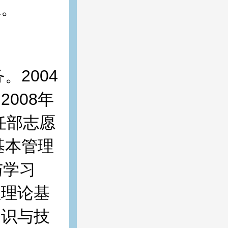
练。
。2004
008年
任部志愿
基本管理
与学习
理理论基
知识与技