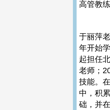
高管教
于丽萍老
年开始学
起担任北
老师；2
技能。在
中，积
础，并