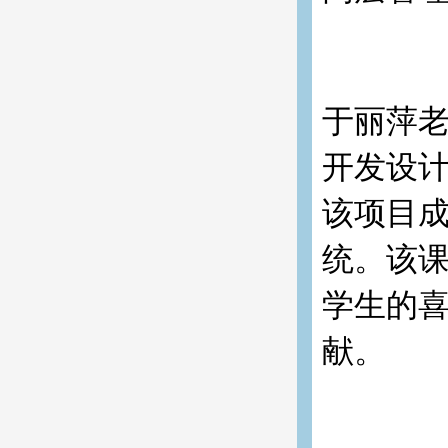
于丽萍老
开发设
该项目
统。该
学生的
献。