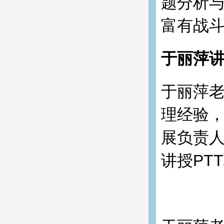
题分析与
富有战
于丽萍
于丽萍老
理经验
展负责人
讲授PT