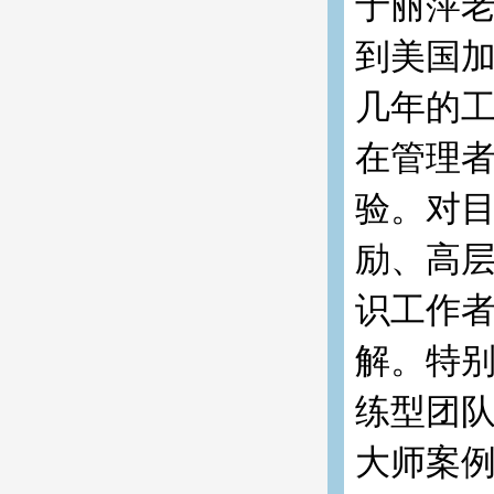
于丽萍
到美国
几年的
在管理
验。对
励、高
识工作
解。特
练型团
大师案