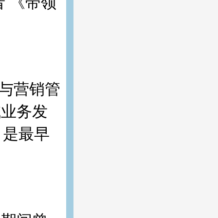
 《带领
训与营销管
域业务发
，是最早