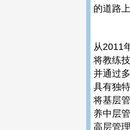
的道路
从201
将教练
并通过
具有独
将基层
养中层
高层管