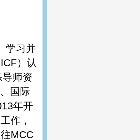
C）学习并
CF）认
练导师资
会、国际
13年开
审工作，
往MCC