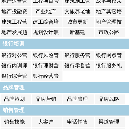
地产运营管
工程项目管
建筑施工管
成本与招采
理
理
理
地产投融资
产业地产
文旅养老地
地产其它培
产
训
建筑工程营
建工综合培
城市更新
地产管理技
销
训
能
地产发展趋
规划设计装
新基建
市政公路
势
修
银行培训
银行对公营
银行风险管
银行服务营
银行网点管
销
理
销
理
银行内训师
银行理财营
银行零售营
银行服务礼
销
销
仪
银行综合管
银行经营管
理
理
品牌管理
品牌策划
品牌营销
品牌管理
品牌战略
销售管理
销售技能
大客户
电话销售
渠道管理