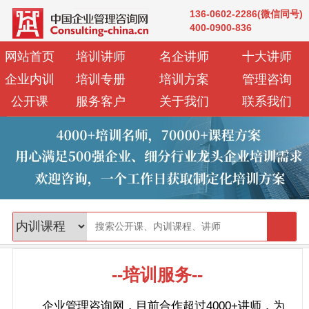
136-0602-2286(微信同号)
400-0900-836
网站首页
培训讲师
名企讲师
十大讲师
企业内训
培训专册
培训方案
管理咨询
公开课
服务客户
关于我们
联系我们
--培训服务--
企业管理咨询网，目前合作超过4000+讲师，为