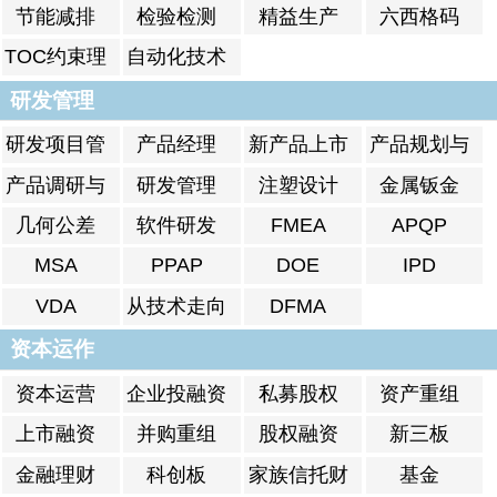
节能减排
检验检测
精益生产
六西格码
TOC约束理
自动化技术
论
研发管理
研发项目管
产品经理
新产品上市
产品规划与
理
上市
产品调研与
研发管理
注塑设计
金属钣金
分析
几何公差
软件研发
FMEA
APQP
MSA
PPAP
DOE
IPD
VDA
从技术走向
DFMA
管理
资本运作
资本运营
企业投融资
私募股权
资产重组
上市融资
并购重组
股权融资
新三板
金融理财
科创板
家族信托财
基金